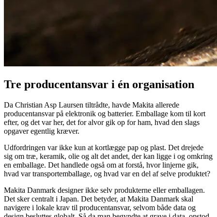
Tre producentansvar i én organisation
Da Christian Asp Laursen tiltrådte, havde Makita allerede
producentansvar på elektronik og batterier. Emballage kom til kort
efter, og det var her, det for alvor gik op for ham, hvad den slags
opgaver egentlig kræver.
Udfordringen var ikke kun at kortlægge pap og plast. Det drejede
sig om træ, keramik, olie og alt det andet, der kan ligge i og omkring
en emballage. Det handlede også om at forstå, hvor linjerne gik,
hvad var transportemballage, og hvad var en del af selve produktet?
Makita Danmark designer ikke selv produkterne eller emballagen.
Det sker centralt i Japan. Det betyder, at Makita Danmark skal
navigere i lokale krav til producentansvar, selvom både data og
design besluttes globalt. Så da man begyndte at grave i data, opstod