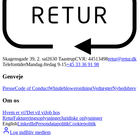
Skagensgade 39, 2. sal
2630 Taastrup
CVR: 44513498
retur@retur.dk
Telefontider
Mandag-fredag 9-15
+45 33 36 91 98
Genveje
Presse
Code of Conduct
Whistleblowerordning
Vedtægter
Nyhedsbrev
Om os
Hvem er vi?
Det vil vi
Job hos
Retur
Faktureringsoplysninger
Juridiske oplysninger
English
LinkedIn
Persondatapolitik
Cookiepolitik
Log ind
Bliv medlem