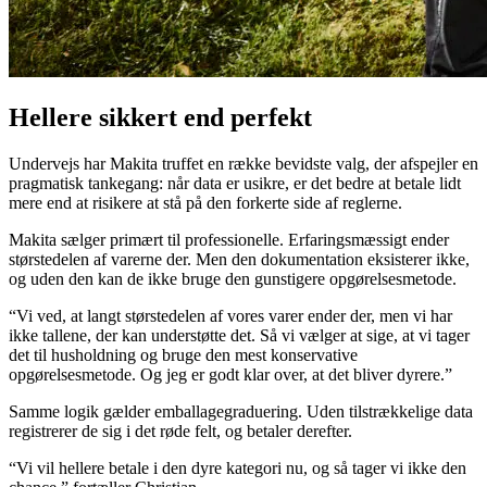
Hellere sikkert end perfekt
Undervejs har Makita truffet en række bevidste valg, der afspejler en
pragmatisk tankegang: når data er usikre, er det bedre at betale lidt
mere end at risikere at stå på den forkerte side af reglerne.
Makita sælger primært til professionelle. Erfaringsmæssigt ender
størstedelen af varerne der. Men den dokumentation eksisterer ikke,
og uden den kan de ikke bruge den gunstigere opgørelsesmetode.
“Vi ved, at langt størstedelen af vores varer ender der, men vi har
ikke tallene, der kan understøtte det. Så vi vælger at sige, at vi tager
det til husholdning og bruge den mest konservative
opgørelsesmetode. Og jeg er godt klar over, at det bliver dyrere.”
Samme logik gælder emballagegraduering. Uden tilstrækkelige data
registrerer de sig i det røde felt, og betaler derefter.
“Vi vil hellere betale i den dyre kategori nu, og så tager vi ikke den