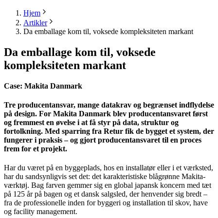
Hjem
Artikler
Da emballage kom til, voksede kompleksiteten markant
Da emballage kom til, voksede
kompleksiteten markant
Case: Makita Danmark
Tre producentansvar, mange datakrav og begrænset indflydelse
på design. For Makita Danmark blev producentansvaret først
og fremmest en øvelse i at få styr på data, struktur og
fortolkning. Med sparring fra Retur fik de bygget et system, der
fungerer i praksis – og gjort producentansvaret til en proces
frem for et projekt.
Har du været på en byggeplads, hos en installatør eller i et værksted,
har du sandsynligvis set det: det karakteristiske blågrønne Makita-
værktøj. Bag farven gemmer sig en global japansk koncern med tæt
på 125 år på bagen og et dansk salgsled, der henvender sig bredt –
fra de professionelle inden for byggeri og installation til skov, have
og facility management.