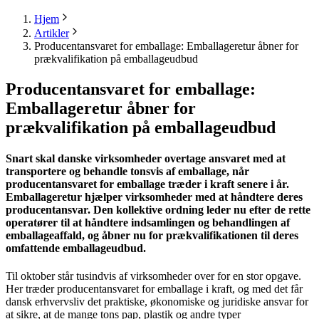
Hjem
Artikler
Producentansvaret for emballage: Emballageretur åbner for
prækvalifikation på emballageudbud
Producentansvaret for emballage:
Emballageretur åbner for
prækvalifikation på emballageudbud
Snart skal danske virksomheder overtage ansvaret med at
transportere og behandle tonsvis af emballage, når
producentansvaret for emballage træder i kraft senere i år.
Emballageretur hjælper virksomheder med at håndtere deres
producentansvar. Den kollektive ordning leder nu efter de rette
operatører til at håndtere indsamlingen og behandlingen af
emballageaffald, og åbner nu for prækvalifikationen til deres
omfattende emballageudbud.
Til oktober står tusindvis af virksomheder over for en stor opgave.
Her træder producentansvaret for emballage i kraft, og med det får
dansk erhvervsliv det praktiske, økonomiske og juridiske ansvar for
at sikre, at de mange tons pap, plastik og andre typer