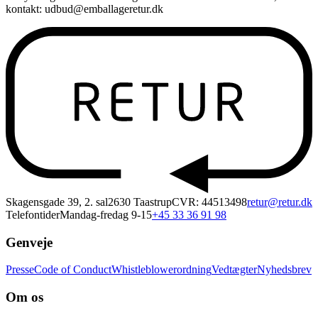
kontakt: udbud@emballageretur.dk
Skagensgade 39, 2. sal
2630 Taastrup
CVR: 44513498
retur@retur.dk
Telefontider
Mandag-fredag 9-15
+45 33 36 91 98
Genveje
Presse
Code of Conduct
Whistleblowerordning
Vedtægter
Nyhedsbrev
Om os