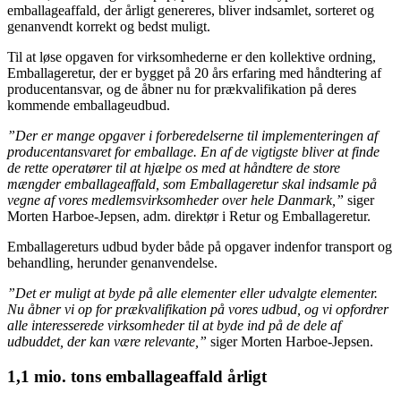
emballageaffald, der årligt genereres, bliver indsamlet, sorteret og
genanvendt korrekt og bedst muligt.
Til at løse opgaven for virksomhederne er den kollektive ordning,
Emballageretur, der er bygget på 20 års erfaring med håndtering af
producentansvar, og de åbner nu for prækvalifikation på deres
kommende emballageudbud.
”Der er mange opgaver i forberedelserne til implementeringen af
producentansvaret for emballage. En af de vigtigste bliver at finde
de rette operatører til at hjælpe os med at håndtere de store
mængder emballageaffald, som Emballageretur skal indsamle på
vegne af vores medlemsvirksomheder over hele Danmark,”
siger
Morten Harboe-Jepsen, adm. direktør i Retur og Emballageretur.
Emballagereturs udbud byder både på opgaver indenfor transport og
behandling, herunder genanvendelse.
”Det er muligt at byde på alle elementer eller udvalgte elementer.
Nu åbner vi op for prækvalifikation på vores udbud, og vi opfordrer
alle interesserede virksomheder til at byde ind på de dele af
udbuddet, der kan være relevante,”
siger Morten Harboe-Jepsen.
1,1 mio. tons emballageaffald årligt