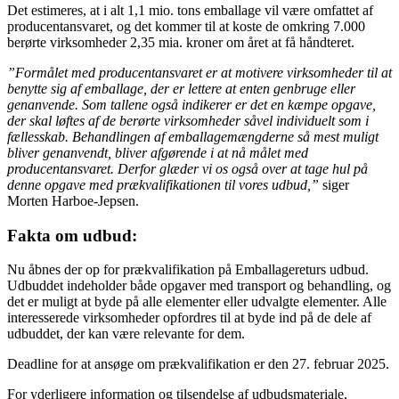
Det estimeres, at i alt 1,1 mio. tons emballage vil være omfattet af
producentansvaret, og det kommer til at koste de omkring 7.000
berørte virksomheder 2,35 mia. kroner om året at få håndteret.
”Formålet med producentansvaret er at motivere virksomheder til at
benytte sig af emballage, der er lettere at enten genbruge eller
genanvende. Som tallene også indikerer er det en kæmpe opgave,
der skal løftes af de berørte virksomheder såvel individuelt som i
fællesskab. Behandlingen af emballagemængderne så mest muligt
bliver genanvendt, bliver afgørende i at nå målet med
producentansvaret. Derfor glæder vi os også over at tage hul på
denne opgave med prækvalifikationen til vores udbud,”
siger
Morten Harboe-Jepsen.
Fakta om udbud:
Nu åbnes der op for prækvalifikation på Emballagereturs udbud.
Udbuddet indeholder både opgaver med transport og behandling, og
det er muligt at byde på alle elementer eller udvalgte elementer. Alle
interesserede virksomheder opfordres til at byde ind på de dele af
udbuddet, der kan være relevante for dem.
Deadline for at ansøge om prækvalifikation er den 27. februar 2025.
For yderligere information og tilsendelse af udbudsmateriale,