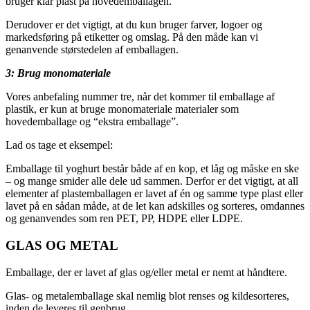
bruger klar plast på hovedemballagen.
Derudover er det vigtigt, at du kun bruger farver, logoer og
markedsføring på etiketter og omslag. På den måde kan vi
genanvende størstedelen af emballagen.
3: Brug monomateriale
Vores anbefaling nummer tre, når det kommer til emballage af
plastik, er kun at bruge monomateriale materialer som
hovedemballage og “ekstra emballage”.
Lad os tage et eksempel:
Emballage til yoghurt består både af en kop, et låg og måske en ske
– og mange smider alle dele ud sammen. Derfor er det vigtigt, at all
elementer af plastemballagen er lavet af én og samme type plast eller
lavet på en sådan måde, at de let kan adskilles og sorteres, omdannes
og genanvendes som ren PET, PP, HDPE eller LDPE.
GLAS OG METAL
Emballage, der er lavet af glas og/eller metal er nemt at håndtere.
Glas- og metalemballage skal nemlig blot renses og kildesorteres,
inden de leveres til genbrug.