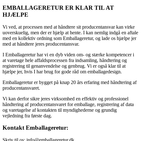
EMBALLAGERETUR ER KLAR TIL AT
HJÆLPE
Vi ved, at processen med at håndtere sit producentansvar kan virke
uoverskuelig, men der er hjælp at hente. I kan nemlig indgå en aftale
med en kollektiv ordning som Emballageretur, og lade os hjælpe jer
med at håndtere jeres producentansvar.
I Emballageretur har vi en dyb viden om- og stærke kompetencer i
at varetage hele affaldsprocessen fra indsamling, håndtering og
registrering til genanvendelse og genbrug. Vi er også klar til at
hjælpe jer, hvis I har brug for gode råd om emballagedesign.
Emballageretur er bygget på knap 20 års erfaring med håndtering af
producentansvaret.
Vi kan derfor sikre jeres virksomhed en effektiv og professionel
håndtering af producentansvaret for emballage, registrering af data
og varetagelse af kontakten til myndighederne og grundig
vejledning fra første dag.
Kontakt Emballageretur:
Skriv til os: info@emballageretur.dk.