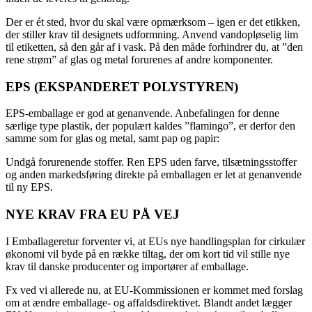
Der er ét sted, hvor du skal være opmærksom – igen er det etikken,
der stiller krav til designets udformning. Anvend vandopløselig lim
til etiketten, så den går af i vask. På den måde forhindrer du, at ”den
rene strøm” af glas og metal forurenes af andre komponenter.
EPS (EKSPANDERET POLYSTYREN)
EPS-emballage er god at genanvende. Anbefalingen for denne
særlige type plastik, der populært kaldes ”flamingo”, er derfor den
samme som for glas og metal, samt pap og papir:
Undgå forurenende stoffer. Ren EPS uden farve, tilsætningsstoffer
og anden markedsføring direkte på emballagen er let at genanvende
til ny EPS.
NYE KRAV FRA EU PÅ VEJ
I Emballageretur forventer vi, at EUs nye handlingsplan for cirkulær
økonomi vil byde på en række tiltag, der om kort tid vil stille nye
krav til danske producenter og importører af emballage.
Fx ved vi allerede nu, at EU-Kommissionen er kommet med forslag
om at ændre emballage- og affaldsdirektivet. Blandt andet lægger