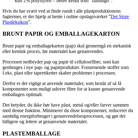
kun 2% polystyren – bedre kendt som ”flamingo”.
Hvis du har svært ved at finde rundt i alle plastproduktionens
fagtermer, er der hjælp at hente i online opslagsværket ”
Det Store
Plastleksikon
”.
BRUNT PAPIR OG EMBALLAGEKARTON
Brunt papir og emballagekarton (pap) skal gennemgå en mekanisk
eller kemisk proces, før materialet kan genanvendes.
Processen nedbryder pap og papir til cellulosefibre, som kan
genbruges i nye pap- og papirprodukter. Forurenende stoffer som
f.eks. plast eller tapeetiketter skaber problemer i processen.
Derfor er det vigtigt at anvende materialer, som består af så få
komponenter som muligt udover fibre for at kunne genanvende
emballagen optimalt.
Det betyder, du ikke bør have plast, metal og/eller farver sammen
med denne fraktion. Minimerer du disse komponenter, reducerer du
samtidig energiforbruget i genanvendelsesprocessen, og gør det
billigere og lettere at genanvende materialet.
PLASTEMBALLAGE