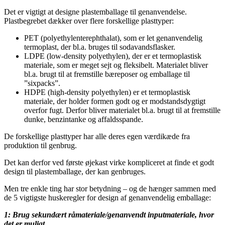
Det er vigtigt at designe plastemballage til genanvendelse.
Plastbegrebet dækker over flere forskellige plasttyper:
PET (polyethylenterephthalat), som er let genanvendelig
termoplast, der bl.a. bruges til sodavandsflasker.
LDPE (low-density polyethylen), der er et termoplastisk
materiale, som er meget sejt og fleksibelt. Materialet bliver
bl.a. brugt til at fremstille bæreposer og emballage til
”sixpacks”.
HDPE (high-density polyethylen) er et termoplastisk
materiale, der holder formen godt og er modstandsdygtigt
overfor fugt. Derfor bliver materialet bl.a. brugt til at fremstille
dunke, benzintanke og affaldsspande.
De forskellige plasttyper har alle deres egen værdikæde fra
produktion til genbrug.
Det kan derfor ved første øjekast virke kompliceret at finde et godt
design til plastemballage, der kan genbruges.
Men tre enkle ting har stor betydning – og de hænger sammen med
de 5 vigtigste huskeregler for design af genanvendelig emballage:
1: Brug sekundært råmateriale/genanvendt inputmateriale, hvor
det er muligt