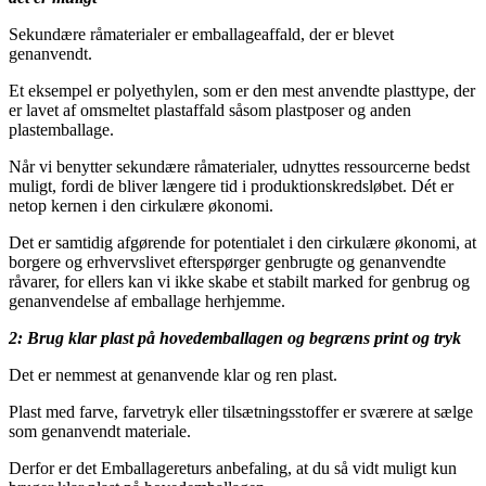
Sekundære råmaterialer er emballageaffald, der er blevet
genanvendt.
Et eksempel er polyethylen, som er den mest anvendte plasttype, der
er lavet af omsmeltet plastaffald såsom plastposer og anden
plastemballage.
Når vi benytter sekundære råmaterialer, udnyttes ressourcerne bedst
muligt, fordi de bliver længere tid i produktionskredsløbet. Dét er
netop kernen i den cirkulære økonomi.
Det er samtidig afgørende for potentialet i den cirkulære økonomi, at
borgere og erhvervslivet efterspørger genbrugte og genanvendte
råvarer, for ellers kan vi ikke skabe et stabilt marked for genbrug og
genanvendelse af emballage herhjemme.
2: Brug klar plast på hovedemballagen og begræns print og tryk
Det er nemmest at genanvende klar og ren plast.
Plast med farve, farvetryk eller tilsætningsstoffer er sværere at sælge
som genanvendt materiale.
Derfor er det Emballagereturs anbefaling, at du så vidt muligt kun