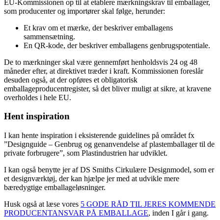
EU-Kommissionen op til at etablere mærkningskrav til emballager,
som producenter og importører skal følge, herunder:
Et krav om et mærke, der beskriver emballagens
sammensætning.
En QR-kode, der beskriver emballagens genbrugspotentiale.
De to mærkninger skal være gennemført henholdsvis 24 og 48
måneder efter, at direktivet træder i kraft. Kommissionen foreslår
desuden også, at der opføres et obligatorisk
emballageproducentregister, så det bliver muligt at sikre, at kravene
overholdes i hele EU.
Hent inspiration
I kan hente inspiration i eksisterende guidelines på området fx
”Designguide – Genbrug og genanvendelse af plastemballager til de
private forbrugere”, som Plastindustrien har udviklet.
I kan også benytte jer af DS Smiths Cirkulære Designmodel, som er
et designværktøj, der kan hjælpe jer med at udvikle mere
bæredygtige emballageløsninger.
Husk også at læse vores
5 GODE RÅD TIL JERES KOMMENDE
PRODUCENTANSVAR PÅ EMBALLAGE
, inden I går i gang.