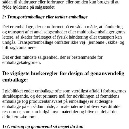
sådan til slutbruger eller forbruger, eller om den kun bruges til at
fylde hylderne på salgsstedet.
3: Transportemballage eller tertiær emballage
Det er emballage, der er udformet på en sådan måde, at håndtering
og transport af et antal salgsenheder eller multipak-emballager gøres
lettere, så skader forårsaget af fysisk håndtering eller transport kan
undgås. Transportemballage omfatter ikke vej-, jernbane-, skibs- og
luftfragtcontainere.
Det er den mindste salgsenhed, der er bestemmende for
emballagekategorien.
De vigtigste huskeregler for design af genanvendelig
emballage:
I øjeblikket ender emballage ofte som værdiløst affald i forbrugernes
skraldespande, og det primære mål for udviklingen af fremtidens
emballage (og producentansvaret på emballage) er at designe
emballage på en sådan måde, at materialerne forbliver værdifulde
ressourcer, som kan indgå i nye materialer og blive en del af den
cirkulære økonomi.
1: Genbrug og genanvend så meget du kan