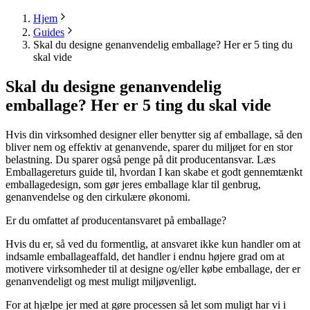
Hjem
Guides
Skal du designe genanvendelig emballage? Her er 5 ting du
skal vide
Skal du designe genanvendelig
emballage? Her er 5 ting du skal vide
Hvis din virksomhed designer eller benytter sig af emballage, så den
bliver nem og effektiv at genanvende, sparer du miljøet for en stor
belastning. Du sparer også penge på dit producentansvar. Læs
Emballagereturs guide til, hvordan I kan skabe et godt gennemtænkt
emballagedesign, som gør jeres emballage klar til genbrug,
genanvendelse og den cirkulære økonomi.
Er du omfattet af producentansvaret på emballage?
Hvis du er, så ved du formentlig, at ansvaret ikke kun handler om at
indsamle emballageaffald, det handler i endnu højere grad om at
motivere virksomheder til at designe og/eller købe emballage, der er
genanvendeligt og mest muligt miljøvenligt.
For at hjælpe jer med at gøre processen så let som muligt har vi i