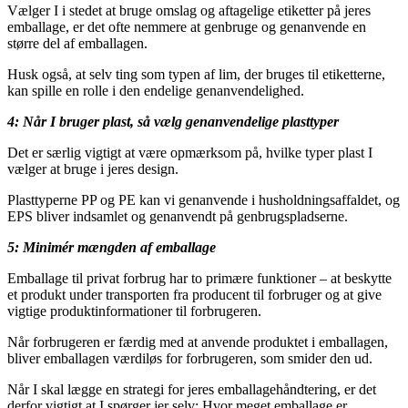
Vælger I i stedet at bruge omslag og aftagelige etiketter på jeres
emballage, er det ofte nemmere at genbruge og genanvende en
større del af emballagen.
Husk også, at selv ting som typen af lim, der bruges til etiketterne,
kan spille en rolle i den endelige genanvendelighed.
4: Når I bruger plast, så vælg genanvendelige plasttyper
Det er særlig vigtigt at være opmærksom på, hvilke typer plast I
vælger at bruge i jeres design.
Plasttyperne PP og PE kan vi genanvende i husholdningsaffaldet, og
EPS bliver indsamlet og genanvendt på genbrugspladserne.
5: Minimér mængden af emballage
Emballage til privat forbrug har to primære funktioner – at beskytte
et produkt under transporten fra producent til forbruger og at give
vigtige produktinformationer til forbrugeren.
Når forbrugeren er færdig med at anvende produktet i emballagen,
bliver emballagen værdiløs for forbrugeren, som smider den ud.
Når I skal lægge en strategi for jeres emballagehåndtering, er det
derfor vigtigt at I spørger jer selv; Hvor meget emballage er