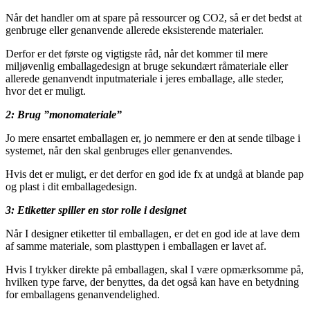
Når det handler om at spare på ressourcer og CO2, så er det bedst at
genbruge eller genanvende allerede eksisterende materialer.
Derfor er det første og vigtigste råd, når det kommer til mere
miljøvenlig emballagedesign at bruge sekundært råmateriale eller
allerede genanvendt inputmateriale i jeres emballage, alle steder,
hvor det er muligt.
2: Brug ”monomateriale”
Jo mere ensartet emballagen er, jo nemmere er den at sende tilbage i
systemet, når den skal genbruges eller genanvendes.
Hvis det er muligt, er det derfor en god ide fx at undgå at blande pap
og plast i dit emballagedesign.
3: Etiketter spiller en stor rolle i designet
Når I designer etiketter til emballagen, er det en god ide at lave dem
af samme materiale, som plasttypen i emballagen er lavet af.
Hvis I trykker direkte på emballagen, skal I være opmærksomme på,
hvilken type farve, der benyttes, da det også kan have en betydning
for emballagens genanvendelighed.