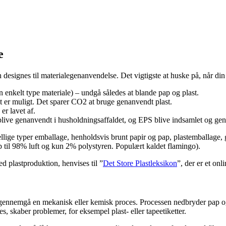
e
 designes til materialegenanvendelse. Det vigtigste at huske på, når d
n enkelt type materiale) – undgå således at blande pap og plast.
 er muligt. Det sparer CO2 at bruge genanvendt plast.
er lavet af.
blive genanvendt i husholdningsaffaldet, og EPS blive indsamlet og g
ige typer emballage, henholdsvis brunt papir og pap, plastemballage, 
 op til 98% luft og kun 2% polystyren. Populært kaldet flamingo).
 plastproduktion, henvises til ”
Det Store Plastleksikon
”, der er et on
gennemgå en mekanisk eller kemisk proces. Processen nedbryder pap og p
, skaber problemer, for eksempel plast- eller tapeetiketter.