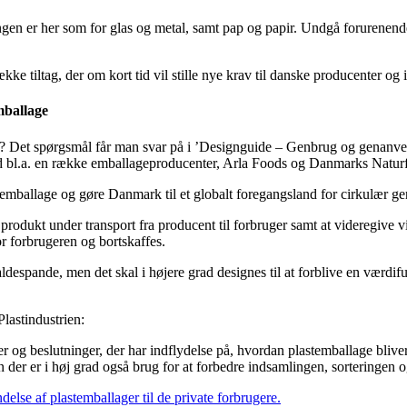
en er her som for glas og metal, samt pap og papir. Undgå forurenende
ke tiltag, der om kort tid vil stille nye krav til danske producenter og
mballage
 Det spørgsmål får man svar på i ’Designguide – Genbrug og genanvende
med bl.a. en række emballageproducenter, Arla Foods og Danmarks Natur
temballage og gøre Danmark til et globalt foregangsland for cirkulær g
 produkt under transport fra producent til forbruger samt at videregive 
r forbrugeren og bortskaffes.
ldespande, men det skal i højere grad designes til at forblive en værdif
Plastindustrien:
lser og beslutninger, der har indflydelse på, hvordan plastemballage bl
n der er i høj grad også brug for at forbedre indsamlingen, sorteringen 
se af plastemballager til de private forbrugere.