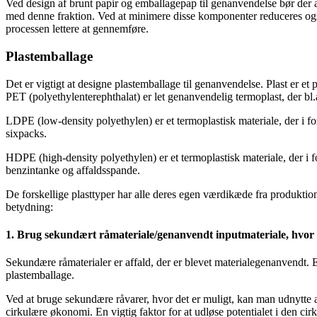
Ved design af brunt papir og emballagepap til genanvendelse bør der a
med denne fraktion. Ved at minimere disse komponenter reduceres og
processen lettere at gennemføre.
Plastemballage
Det er vigtigt at designe plastemballage til genanvendelse. Plast er et 
PET (polyethylenterephthalat) er let genanvendelig termoplast, der bl.
LDPE (low-density polyethylen) er et termoplastisk materiale, der i forh
sixpacks.
HDPE (high-density polyethylen) er et termoplastisk materiale, der i fo
benzintanke og affaldsspande.
De forskellige plasttyper har alle deres egen værdikæde fra produktion 
betydning:
1. Brug sekundært råmateriale/genanvendt inputmateriale, hvor 
Sekundære råmaterialer er affald, der er blevet materialegenanvendt. 
plastemballage.
Ved at bruge sekundære råvarer, hvor det er muligt, kan man udnytte a
cirkulære økonomi. En vigtig faktor for at udløse potentialet i den cir