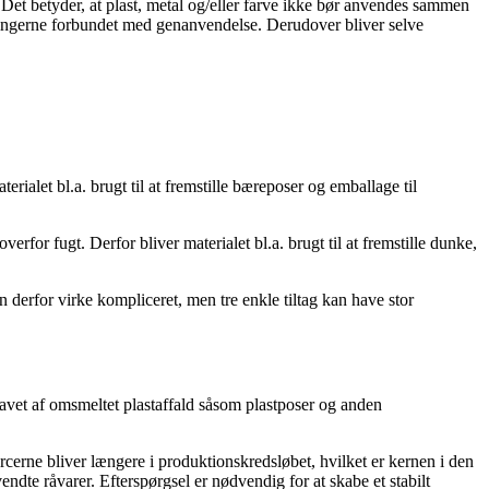
Det betyder, at plast, metal og/eller farve ikke bør anvendes sammen
ingerne forbundet med genanvendelse. Derudover bliver selve
erialet bl.a. brugt til at fremstille bæreposer og emballage til
rfor fugt. Derfor bliver materialet bl.a. brugt til at fremstille dunke,
n derfor virke kompliceret, men tre enkle tiltag kan have stor
lavet af omsmeltet plastaffald såsom plastposer og anden
cerne bliver længere i produktionskredsløbet, hvilket er kernen i den
ndte råvarer. Efterspørgsel er nødvendig for at skabe et stabilt