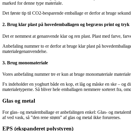
marked for denne type materiale.
Det første tip til CO2-besparende emballage er derfor at bruge sekund
2. Brug klar plast på hovedemballagen og begræns print og tryk
Det er nemmest at genanvende klar og ren plast. Plast med farve, farve
Anbefaling nummer to er derfor at bruge klar plast på hovedemballage
materialegenanvendelse.
3. Brug monomateriale
Vores anbefaling nummer tre er kun at bruge monomateriale material
Fx indeholder en yoghurt både en kop, et låg og måske en ske – og diss
materialetyperne. Så bliver hele emballagen nemmere sorteret fra,
Glas og metal
For glas- og metalemballage er anbefalingen enkel: Glas- og metalembal
af ved vask, så ”den rene strøm” af glas og metal ikke forurenes.
EPS (ekspanderet polystyren)