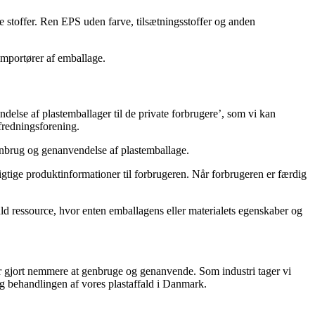
 stoffer. Ren EPS uden farve, tilsætningsstoffer og anden
 importører af emballage.
lse af plastemballager til de private forbrugere’, som vi kan
fredningsforening.
enbrug og genanvendelse af plastemballage.
vigtige produktinformationer til forbrugeren. Når forbrugeren er færdig
uld ressource, hvor enten emballagens eller materialets egenskaber og
iver gjort nemmere at genbruge og genanvende. Som industri tager vi
og behandlingen af vores plastaffald i Danmark.