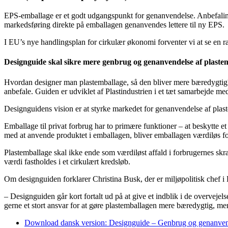
EPS-emballage er et godt udgangspunkt for genanvendelse. Anbefaling
markedsføring direkte på emballagen genanvendes lettere til ny EPS.
I EU’s nye handlingsplan for cirkulær økonomi forventer vi at se en ræk
Designguide skal sikre mere genbrug og genanvendelse af plaste
Hvordan designer man plastemballage, så den bliver mere bæredygtig?
anbefale. Guiden er udviklet af Plastindustrien i et tæt samarbejde 
Designguidens vision er at styrke markedet for genanvendelse af plas
Emballage til privat forbrug har to primære funktioner – at beskytte et
med at anvende produktet i emballagen, bliver emballagen værdiløs fo
Plastemballage skal ikke ende som værdiløst affald i forbrugernes skra
værdi fastholdes i et cirkulært kredsløb.
Om designguiden forklarer Christina Busk, der er miljøpolitisk chef i 
– Designguiden går kort fortalt ud på at give et indblik i de overveje
gerne et stort ansvar for at gøre plastemballagen mere bæredygtig, me
Download dansk version: Designguide – Genbrug og genanvendel