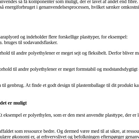
nvendes så få komponenter som muligt, der er lavet af andet end fibre. 
så energiforbruget i genanvendelsesprocessen, hvilket sænker omkostn
paraplyord og indeholder flere forskellige plasttyper, for eksempel:
a. bruges til sodavandsflasker.
old til andre polyethylener er meget sejt og fleksibelt. Derfor bliver mat
rhold til andre polyethylener er meget formstabil og modstandsdygtigt ove
til genbrug. At finde et godt design til plastemballage til dit produkt ka
det er muligt
Et eksempel er polyethylen, som er den mest anvendte plasttype, der er 
ffaldet som ressource bedre. Og dermed være med til at sikre, at ressour
kulære økonomi er, at erhvervslivet og befolkningen efterspørger genanve