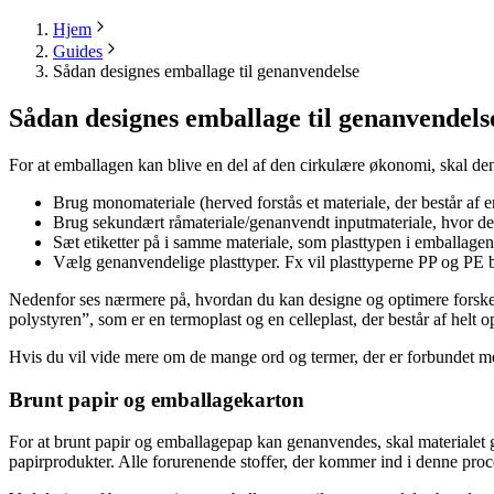
Hjem
Guides
Sådan designes emballage til genanvendelse
Sådan designes emballage til genanvendels
For at emballagen kan blive en del af den cirkulære økonomi, skal den
Brug monomateriale (herved forstås et materiale, der består af e
Brug sekundært råmateriale/genanvendt inputmateriale, hvor det
Sæt etiketter på i samme materiale, som plasttypen i emballagen 
Vælg genanvendelige plasttyper. Fx vil plasttyperne PP og PE 
Nedenfor ses nærmere på, hvordan du kan designe og optimere forskell
polystyren”, som er en termoplast og en celleplast, der består af helt
Hvis du vil vide mere om de mange ord og termer, der er forbundet med
Brunt papir og emballagekarton
For at brunt papir og emballagepap kan genanvendes, skal materialet 
papirprodukter. Alle forurenende stoffer, der kommer ind i denne proces