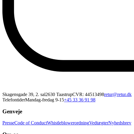
Skagensgade 39, 2. sal
2630 Taastrup
CVR: 44513498
retur@retur.dk
Telefontider
Mandag-fredag 9-15
+45 33 36 91 98
Genveje
Presse
Code of Conduct
Whistleblowerordning
Vedtægter
Nyhedsbrev