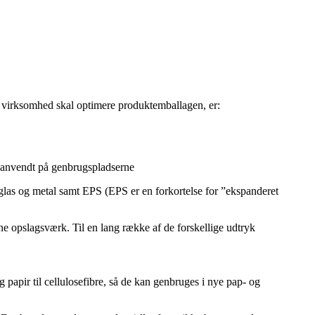
in virksomhed skal optimere produktemballagen, er:
enanvendt på genbrugspladserne
glas og metal samt EPS (EPS er en forkortelse for ”ekspanderet
line opslagsværk. Til en lang række af de forskellige udtryk
apir til cellulosefibre, så de kan genbruges i nye pap- og