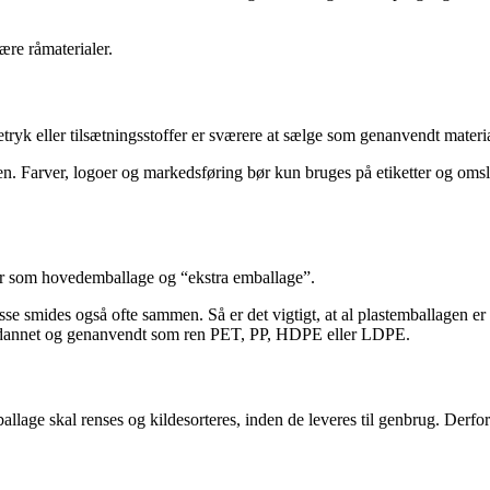
ære råmaterialer.
tryk eller tilsætningsstoffer er sværere at sælge som genanvendt materi
n. Farver, logoer og markedsføring bør kun bruges på etiketter og oms
er som hovedemballage og “ekstra emballage”.
e smides også ofte sammen. Så er det vigtigt, at al plastemballagen er la
 omdannet og genanvendt som ren PET, PP, HDPE eller LDPE.
lage skal renses og kildesorteres, inden de leveres til genbrug. Derfor 