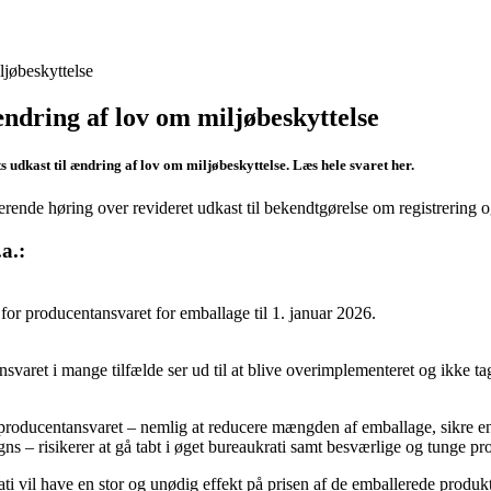
ljøbeskyttelse
ændring af lov om miljøbeskyttelse
 udkast til ændring af lov om miljøbeskyttelse. Læs hele svaret her.
erende høring over revideret udkast til bekendtgørelse om registrering 
.a.:
or producentansvaret for emballage til 1. januar 2026.
nsvaret i mange tilfælde ser ud til at blive overimplementeret og ikke t
 producentansvaret – nemlig at reducere mængden af emballage, sikre en
s – risikerer at gå tabt i øget bureaukrati samt besværlige og tunge pr
i vil have en stor og unødig effekt på prisen af de emballerede produkt