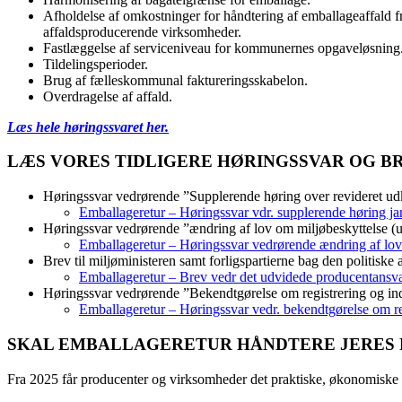
Afholdelse af omkostninger for håndtering af emballageaffald f
affaldsproducerende virksomheder.
Fastlæggelse af serviceniveau for kommunernes opgaveløsning
Tildelingsperioder.
Brug af fælleskommunal faktureringsskabelon.
Overdragelse af affald.
Læs hele høringssvaret her.
LÆS VORES TIDLIGERE HØRINGSSVAR OG BR
Høringssvar vedrørende ”Supplerende høring over revideret udka
Emballageretur – Høringssvar vdr. supplerende høring j
Høringssvar vedrørende ”ændring af lov om miljøbeskyttelse (
Emballageretur – Høringssvar vedrørende ændring af lov
Brev til miljøministeren samt forligspartierne bag den politiske
Emballageretur – Brev vedr det udvidede producentansv
Høringssvar vedrørende ”Bekendtgørelse om registrering og in
Emballageretur – Høringssvar vedr. bekendtgørelse om re
SKAL EMBALLAGERETUR HÅNDTERE JERES
Fra 2025 får producenter og virksomheder det praktiske, økonomiske o