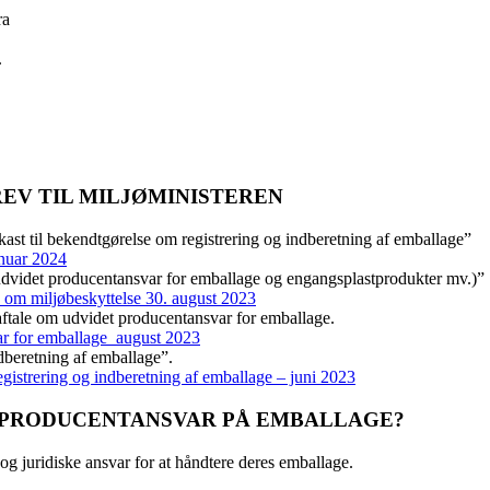
ra
.
EV TIL MILJØMINISTEREN
st til bekendtgørelse om registrering og indberetning af emballage”
anuar 2024
udvidet producentansvar for emballage og engangsplastprodukter mv.)”
 om miljøbeskyttelse 30. august 2023
 aftale om udvidet producentansvar for emballage.
ar for emballage_august 2023
dberetning af emballage”.
gistrering og indberetning af emballage – juni 2023
 PRODUCENTANSVAR PÅ EMBALLAGE?
g juridiske ansvar for at håndtere deres emballage.