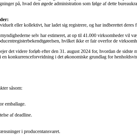
ninger på, hvad den øgede administration som følge af dette bureaukrat
der:
iduelt eller kollektivt, har ladet sig registrere, og har indberettet d
som myndighederne selv har estimeret, at op til 41.000 virksomheder vil
roducentregisterbekendtgørelsen, hvilket ikke er fair overfor de virksom
vejer det videre forløb efter den 31. august 2024 for, hvordan de sidste 
n konkurrenceforvridning i det økonomiske grundlag for henholdsvis vi
nkter såsom:
or emballage.
else af deadline.
rænsninger i producentansvaret.