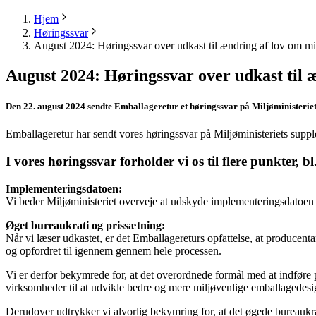
Hjem
Høringssvar
August 2024: Høringssvar over udkast til ændring af lov om mi
August 2024: Høringssvar over udkast til 
Den 22. august 2024 sendte Emballageretur et høringssvar på Miljøministeriets
Emballageretur har sendt vores høringssvar på Miljøministeriets suppl
I vores høringssvar forholder vi os til flere punkter, bl
Implementeringsdatoen:
Vi beder Miljøministeriet overveje at udskyde implementeringsdatoen f
Øget bureaukrati og prissætning:
Når vi læser udkastet, er det Emballagereturs opfattelse, at producenta
og opfordret til igennem gennem hele processen.
Vi er derfor bekymrede for, at det overordnede formål med at indføre
virksomheder til at udvikle bedre og mere miljøvenlige emballagedesign
Derudover udtrykker vi alvorlig bekymring for, at det øgede bureaukrat