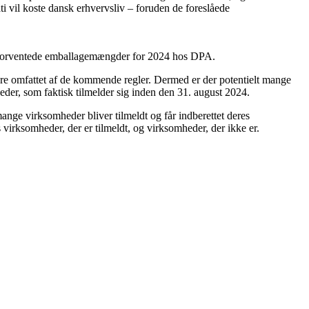
i vil koste dansk erhvervsliv – foruden de foreslåede
eres forventede emballagemængder for 2024 hos DPA.
 være omfattet af de kommende regler. Dermed er der potentielt mange
heder, som faktisk tilmelder sig inden den 31. august 2024.
mange virksomheder bliver tilmeldt og får indberettet deres
rksomheder, der er tilmeldt, og virksomheder, der ikke er.