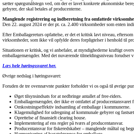
sætter spørgsmålstegn ved, om der er lavet konkrete økonomiske bereg
gebyrer, der skal betales af producenterne.
Manglende registrering og indberetning fra omfattede virksomhe
Den 22. august 2024 er der pt. ca. 2.400 virksomheder som enten indiv
Efter Emballagereturs opfattelse, er det et kritisk lavt niveau, efter
virksomheder, som ikke vil opfylde deres forpligtelser i henhold til p
Situationen er kritisk, og vi anbefaler, at myndighederne kraftigt over
emballagemængder. Med det nuværende tilmeldingsniveau forudser vi e
Læs hele høringssvaret her.
Øvrige nedslag i høringssvaret:
Foruden de tre ovennævnte punkter forholder vi os også til øvrige pu
Øget tilsynsindsats for at nedbringe antallet af free-riders.
Emballagemængder, der ikke er omfattet af producentansvaret f
Omkostningseffektiv indsamling af emballage i kommunerne.
Klagemulighed for udregning af kommunale gebyrer og fastsætt
Oprettelse af finansielt clearing house.
Implementering af ens regler på tværs af producentansvar.
Producentansvar for fiskeredskaber – manglende måltal og beg
Harmonisering af bagatelgrænse for emballage.