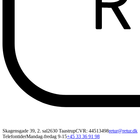
Skagensgade 39, 2. sal
2630 Taastrup
CVR: 44513498
retur@retur.dk
Telefontider
Mandag-fredag 9-15
+45 33 36 91 98