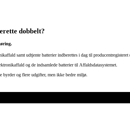
erette dobbelt?
høring.
kaffald samt udtjente batterier indberettes i dag til producentregister
ektronikaffald og de indsamlede batterier til Affaldsdatasystemet.
 byrder og flere udgifter, men ikke bedre miljø.