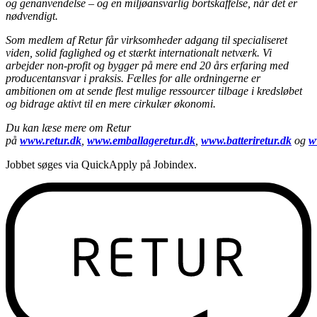
og genanvendelse – og en miljøansvarlig bortskaffelse, når det er
nødvendigt.
Som medlem af Retur får virksomheder adgang til specialiseret
viden, solid faglighed og et stærkt internationalt netværk. Vi
arbejder non-profit og bygger på mere end 20 års erfaring med
producentansvar i praksis. Fælles for alle ordningerne er
ambitionen om at sende flest mulige ressourcer tilbage i kredsløbet
og bidrage aktivt til en mere cirkulær økonomi.
Du kan læse mere om Retur
på
www.retur.dk
,
www.emballageretur.dk
,
www.batteriretur.dk
og
w
Jobbet søges via QuickApply på Jobindex.