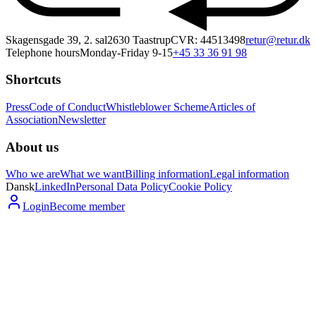
Skagensgade 39, 2. sal
2630 Taastrup
CVR: 44513498
retur@retur.dk
Telephone hours
Monday-Friday 9-15
+45 33 36 91 98
Shortcuts
Press
Code of Conduct
Whistleblower Scheme
Articles of
Association
Newsletter
About us
Who we are
What we want
Billing information
Legal information
Dansk
LinkedIn
Personal Data Policy
Cookie Policy
Login
Become member