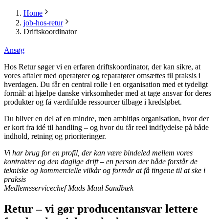
Home
job-hos-retur
Driftskoordinator
Ansøg
Hos Retur søger vi en erfaren driftskoordinator, der kan sikre, at
vores aftaler med operatører og reparatører omsættes til praksis i
hverdagen. Du får en central rolle i en organisation med et tydeligt
formål: at hjælpe danske virksomheder med at tage ansvar for deres
produkter og få værdifulde ressourcer tilbage i kredsløbet.
Du bliver en del af en mindre, men ambitiøs organisation, hvor der
er kort fra idé til handling – og hvor du får reel indflydelse på både
indhold, retning og prioriteringer.
Vi har brug for en profil, der kan være bindeled mellem vores
kontrakter og den daglige drift – en person der både forstår de
tekniske og kommercielle vilkår og formår at få tingene til at ske i
praksis
Medlemsservicechef Mads Maul Sandbæk
Retur – vi gør producentansvar lettere