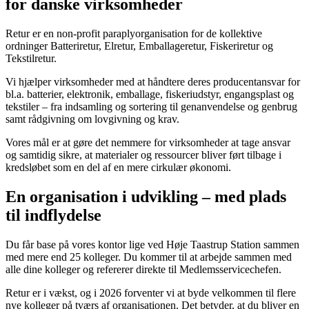
for danske virksomheder
Retur er en non-profit paraplyorganisation for de kollektive
ordninger Batteriretur, Elretur, Emballageretur, Fiskeriretur og
Tekstilretur.
Vi hjælper virksomheder med at håndtere deres producentansvar for
bl.a. batterier, elektronik, emballage, fiskeriudstyr, engangsplast og
tekstiler – fra indsamling og sortering til genanvendelse og genbrug
samt rådgivning om lovgivning og krav.
Vores mål er at gøre det nemmere for virksomheder at tage ansvar
og samtidig sikre, at materialer og ressourcer bliver ført tilbage i
kredsløbet som en del af en mere cirkulær økonomi.
En organisation i udvikling – med plads
til indflydelse
Du får base på vores kontor lige ved Høje Taastrup Station sammen
med mere end 25 kolleger. Du kommer til at arbejde sammen med
alle dine kolleger og refererer direkte til Medlemsservicechefen.
Retur er i vækst, og i 2026 forventer vi at byde velkommen til flere
nye kolleger på tværs af organisationen. Det betyder, at du bliver en