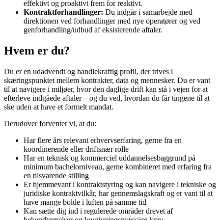
effektivt og proaktivt frem for reaktivt.
Kontraktforhandlinger:
Du indgår i samarbejde med
direktionen ved forhandlinger med nye operatører og ved
genforhandling/udbud af eksisterende aftaler.
Hvem er du?
Du er en udadvendt og handlekraftig profil, der trives i
skæringspunktet mellem kontrakter, data og mennesker. Du er vant
til at navigere i miljøer, hvor den daglige drift kan stå i vejen for at
efterleve indgåede aftaler – og du ved, hvordan du får tingene til at
ske uden at have et formelt mandat.
Derudover forventer vi, at du:
Har flere års relevant erhvervserfaring, gerne fra en
koordinerende eller driftsnær rolle
Har en teknisk og kommerciel uddannelsesbaggrund på
minimum bachelorniveau, gerne kombineret med erfaring fra
en tilsvarende stilling
Er hjemmevant i kontraktstyring og kan navigere i tekniske og
juridiske kontraktvilkår, har gennemslagskraft og er vant til at
have mange bolde i luften på samme tid
Kan sætte dig ind i regulerede områder drevet af
bekendtgørelser og lovgivningsmæssige krav