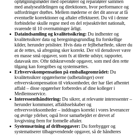
opfølgningsmøder med operatører og reparatører sammen
med analyseafdelingen og direktionen, hvor performance og
udfordringer drøftes. Mellem møderne er det dit ansvar at få
eventuelle korrektioner og aftaler effektueret. Du vil i denne
forbindelse skulle regne med en del rejseaktivitet nationalt,
svarende til 10 overnatninger årligt.
Dataindsamling og kvalitetssikring:
Du indhenter og
kvalitetssikrer data og beregningsgrundlag fra forskellige
kilder, herunder prislister. Hvis data er fejlbehæftede, sikrer du
at de rettes, så afregning sker korrekt. Der vil derudover være
en masse små opgaver, som fx at tilrette udstyr, rapporter,
datavask mv. Ofte tidskrævende opgaver, som med den rette
tilgang kan foregribes og systemsættes.
Erhvervskompensation på emballageområdet:
Du
kvalitetssikrer opgørelserne (udbetalinger) over
erhvervskompensation til virksomheder, der har fået afhentet
affald – disse opgørelser forberedes af dine kolleger i
Medlemsservice.
Interessenthåndtering:
Du sikrer, at relevante interessenter –
herunder kommuner, affaldsselskaber og
erhvervsvirksomheder – inddrages korrekt i vores leverancer
og øvrige ydelser, også hvor samarbejdet er drevet af
lovgivning frem for formelle aftaler.
Systemsætning af driftsopgaver:
Du forebygger og
systematiserer tilbagevendende opgaver, så de håndteres