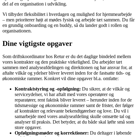
del af en organisation i udvikling.
Vi tilbyder fleksibilitet i hverdagen og mulighed for hjemmearbejde
– men prioriterer højt at mødes fysisk og arbejde tæt sammen. Du får
en grundig onboarding og en buddy, så du lander godt i rollen og
organisationen.
Dine vigtigste opgaver
Som driftskoordinator hos Retur er du det daglige bindeled mellem
vores kontrakter og den praktiske virkelighed. Du arbejder tæt
sammen med analyseafdelingen og direktionen og har ansvar for, at
aftalte vilkår og ydelser bliver leveret inden for de fastsatte tids- og
økonomiske rammer. Konkret vil dine opgaver bl.a. omfatte:
Kontraktstyring og -opfølgning:
Du sikrer, at de vilkår og
serviceydelser, vi har aftalt med vores operatører og
reparatører, rent faktisk bliver leveret – herunder inden for de
tidsmæssige og økonomiske rammer samt de frister, der følger
af kontrakter og relevante bekendtgørelser og love. Du vil i
samarbejde med vores analyseafdeling skulle omsætte tal og
analyser til praksis. Det betyder, at du både skal løfte små som
store opgaver.
Opfølgningsmøder og korrektioner:
Du deltager i løbende